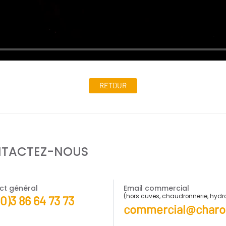
RETOUR
TACTEZ-NOUS
ct général
Email commercial
(hors cuves, chaudronnerie, hyd
(0)3 86 64 73 73
commercial@charot