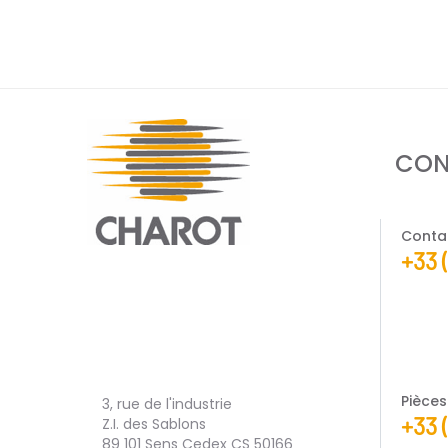
CON
Conta
+33 
Pièce
3, rue de l'industrie
+33 
Z.I. des Sablons
89 101 Sens Cedex CS 50166