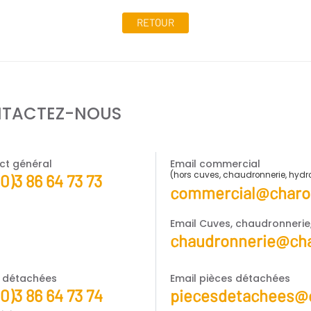
RETOUR
TACTEZ-NOUS
ct général
Email commercial
(hors cuves, chaudronnerie, hyd
(0)3 86 64 73 73
commercial@charot
Email Cuves, chaudronneri
chaudronnerie@cha
s détachées
Email pièces détachées
(0)3 86 64 73 74
piecesdetachees@c