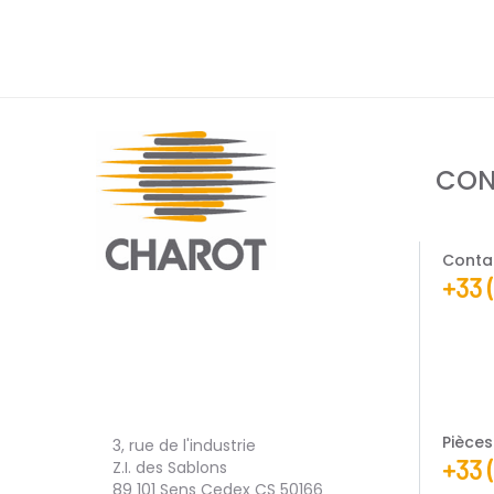
CON
Conta
+33 
Pièce
3, rue de l'industrie
+33 
Z.I. des Sablons
89 101 Sens Cedex CS 50166