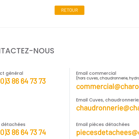
RETOUR
TACTEZ-NOUS
ct général
Email commercial
(hors cuves, chaudronnerie, hyd
(0)3 86 64 73 73
commercial@charot
Email Cuves, chaudronneri
chaudronnerie@cha
s détachées
Email pièces détachées
(0)3 86 64 73 74
piecesdetachees@c