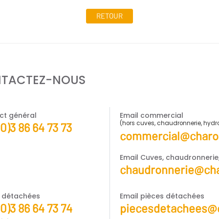
RETOUR
TACTEZ-NOUS
ct général
Email commercial
(hors cuves, chaudronnerie, hyd
(0)3 86 64 73 73
commercial@charot
Email Cuves, chaudronneri
chaudronnerie@cha
s détachées
Email pièces détachées
(0)3 86 64 73 74
piecesdetachees@c