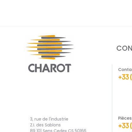
CON
Conta
+33 
Pièce
3, rue de l'industrie
+33 
Z.I. des Sablons
89 101 Sens Cedex CS 50166