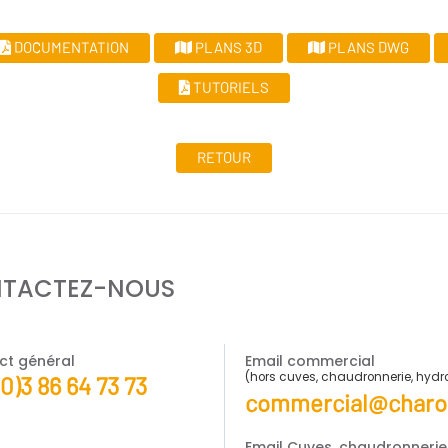
DOCUMENTATION
PLANS 3D
PLANS DWG
TUTORIELS
RETOUR
TACTEZ-NOUS
ct général
Email commercial
(hors cuves, chaudronnerie, hyd
(0)3 86 64 73 73
commercial@charot
Email Cuves, chaudronneri