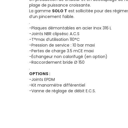
plage de puissance croissante.
La gamme
SOLO T
est sollicitée pour des régim
d’un pincement faible.
.
-Plaques démontables en acier Inox 316 L
-Joints NBR clipsésc A.C.S
-T°max d’utilisation 110°C
-Pression de service : 10 bar maxi
-Pertes de charge 3.5 mCE maxi
-Échangeur non calorifugé (en option)
-Raccordement bride Ø 150
.
OPTIONS :
-Joints EPDM
-Kit manométre différentiel
-Vanne de réglage de débit E.C.S.