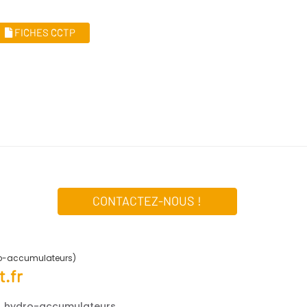
FICHES CCTP
CONTACTEZ-NOUS !
ro-accumulateurs)
.fr
e, hydro-accumulateurs