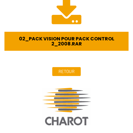
02_PACK VISION POUR PACK CONTROL
2_2008.RAR
RETOUR