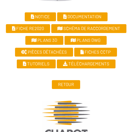
NOTICE
DOCUMENTATION
FICHE RE2020
SCHÉMA DE RACCORDEMENT
PLANS 3D
PLANS DWG
PIÈCES DÉTACHÉES
FICHES CCTP
TUTORIELS
TÉLÉCHARGEMENTS
RETOUR