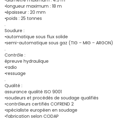
•diamètre maximum : 4.5 m
•longueur maximum : 18 m
•épaisseur : 20 mm
•poids : 25 tonnes
.
Soudure :
•automatique sous flux solide
•semi-automatique sous gaz (TIG – MIG – ARGON)
.
Contrôle :
épreuve hydraulique
•radio
•ressuage
.
Qualité :
assurance qualité ISO 9001
•soudeurs et procédés de soudage qualifiés
•contrôleurs certifiés COFREND 2
•spécialiste européen en soudage
•fabrication selon CODAP