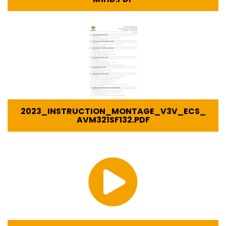
2023_INSTRUCTION_MONTAGE_V3V_ECS_
AVM321SF132.PDF