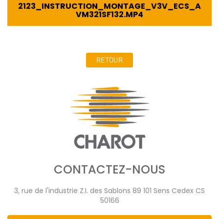
2123_INSTRUCTION_MONTAGE_V3V_ECS_A
VM321SF132.MP4
RETOUR
CONTACTEZ-NOUS
3, rue de l'industrie Z.I. des Sablons 89 101 Sens Cedex CS
50166