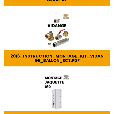
2016_INSTRUCTION_MONTAGE_KIT_VIDAN
GE_BALLON_ECS.PDF